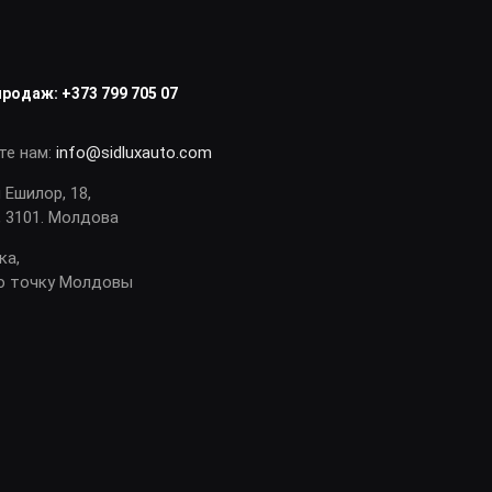
продаж:
+373 799 705 07
те нам:
info@sidluxauto.com
я Ешилор, 18,
 3101. Молдова
ка,
ю точку Молдовы