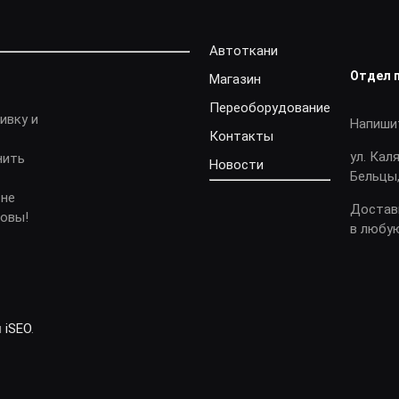
Автоткани
Отдел 
Магазин
Переоборудование
ивку и
Напиши
Контакты
ул. Кал
нить
Новости
Бельцы,
 не
Достав
довы!
в любу
и
iSEO
.