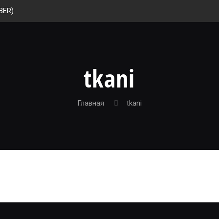
BER)
tkani
Главная
tkani