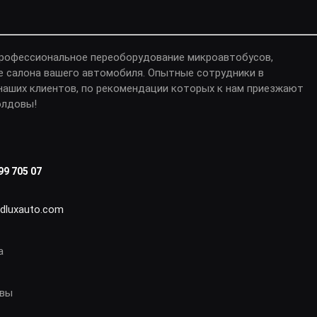
профессиональное переоборудование микроавтобусов,
е салона вашего автомобиля. Опытные сотрудники в
аших клиентов, по рекомендации которых к нам приезжают
олдовы!
99 705 07
idluxauto.com
а
овы