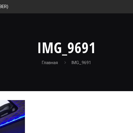
BER)
IMG_9691
Главная
IMG_9691