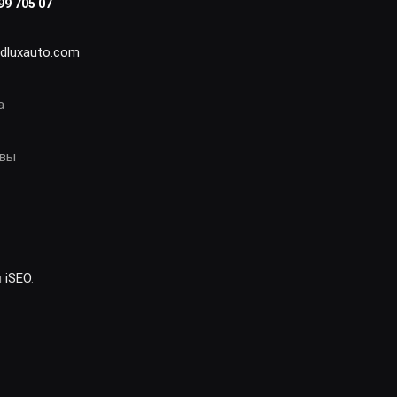
99 705 07
idluxauto.com
а
овы
и
iSEO
.