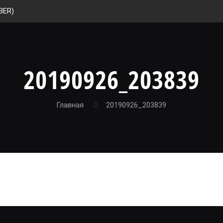
BER)
20190926_203839
Главная
20190926_203839