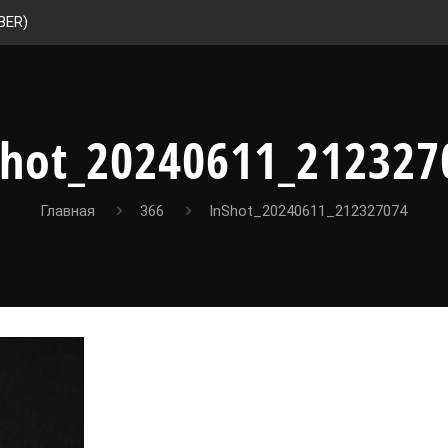
BER)
Shot_20240611_212327
Главная
366
InShot_20240611_212327074