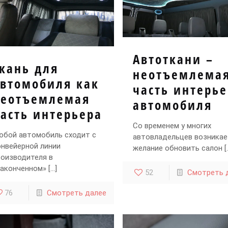
Автоткани –
кань для
неотъемлема
автомобиля как
часть интерь
неотъемлемая
автомобиля
асть интерьера
Со временем у многих
юбой автомобиль сходит с
автовладельцев возникае
онвейерной линии
желание обновить салон
[
роизводителя в
законченном»
[…]
52
Смотреть 
76
Смотреть далее