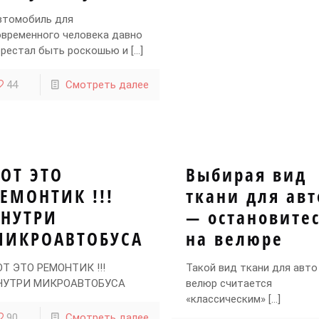
втомобиль для
овременного человека давно
ерестал быть роскошью и
[…]
44
Смотреть далее
ВОТ ЭТО
Выбирая вид
ЕМОНТИК !!!
ткани для авт
ВНУТРИ
— остановите
МИКРОАВТОБУСА
на велюре
ОТ ЭТО РЕМОНТИК !!!
Такой вид ткани для авто
НУТРИ МИКРОАВТОБУСА
велюр считается
«классическим»
[…]
90
Смотреть далее