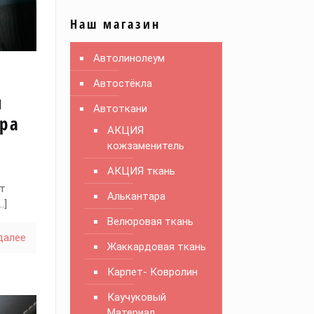
Наш магазин
Автолинолеум
Автостёкла
я
Автоткани
ера
АКЦИЯ
кожзаменитель
АКЦИЯ ткань
т
Алькантара
…]
Велюровая ткань
далее
Жаккардовая ткань
Карпет- Ковролин
Каучуковый
Материал