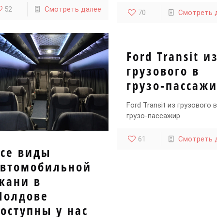
52
Смотреть далее
70
Смотреть 
Ford Transit и
грузового в
грузо-пассаж
Ford Transit из грузового в
грузо-пассажир
61
Смотреть 
Все виды
автомобильной
кани в
Молдове
оступны у нас