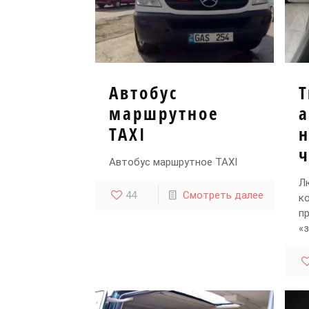
Автобус
Т
маршрутное
TAXI
ч
Автобус маршрутное TAXI
Л
44
Смотреть далее
к
п
«