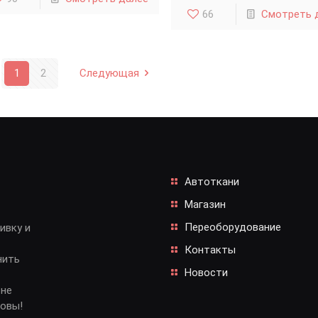
66
Смотреть 
1
2
Следующая
Автоткани
Магазин
Переоборудование
ивку и
Контакты
нить
Новости
 не
довы!