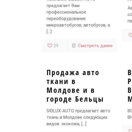
предлагает Вам
А
профессиональное
с
переоборудование
п
микроавтобусов, автобусов, а
[…]
29
Смотреть далее
Продажа авто
ткани в
Р
Молдове и в
городе Бельцы
SIDLUX-AUTO предлагает авто
В
ткань в Молдове следующих
В
видов: экокожа,
[…]