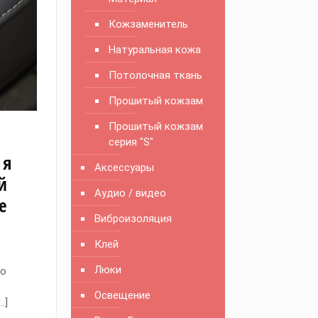
Кожзаменитель
Натуральная кожа
Потолочная ткань
Прошитый кожзам
Прошитый кожзам
а
серия "S"
ля
Аксессуары
й
Аудио / видео
е
Виброизоляция
Клей
Люки
то
Освещение
…]