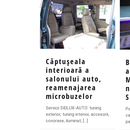
Căptuşeala
interioară a
а
salonului auto,
reamenajarea
microbuzelor
Servicii SIDLUX-AUTO: tuning
Р
exterior, tuning interior, accesorii,
с
covorase, iluminat,
[…]
р