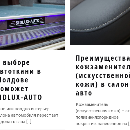
Преимуществ
В выборе
кожзамените
втоткани в
(искусственно
Молдове
кожи) в салон
поможет
авто
SIDLUX-AUTO
Кожзаменитель
ано или поздно интерьер
(искусственная кожа) – э
алона автомобиля перестает
поливинилхлоридное
адовать глаз
[…]
покрытие, нанесенное на
[