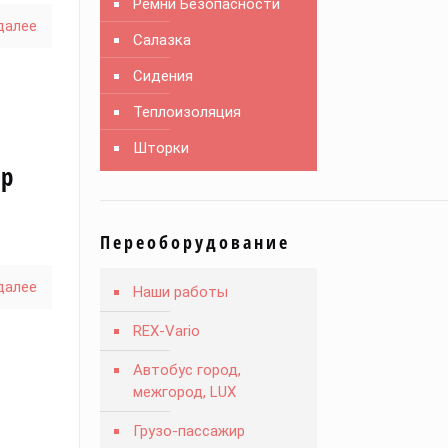
Ремни Безопасности
далее
Салазка
Сидения
з
Теплоизоляция
Шторки
ир
Переоборудование
далее
Наши работы
REX-Vario
Автобус город,
межгород, LUX
Грузо-пассажир