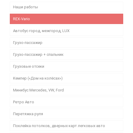
Наши работы
REX-Vario
Автобус город, межгород, LUX
Грузо-пассажир
Грузо-пассажир + спальник
Грузовые отсеки
Кемпер («Дом на колёсах»)
Минибус Mercedes, VW, Ford
Ретро Авто
Перетяжка руля
Поклейка потолков, дверных карт легковых авто