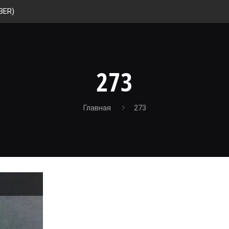
BER)
273
Главная
273