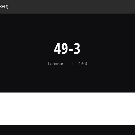
BER)
49-3
Главная
49-3