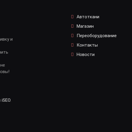
Автоткани
Магазин
Переоборудование
ивку и
Контакты
нить
Новости
 не
довы!
и
iSEO
.