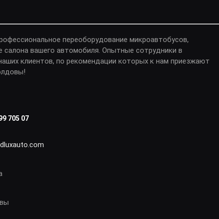
профессиональное переоборудование микроавтобусов,
е салона вашего автомобиля. Опытные сотрудники в
аших клиентов, по рекомендации которых к нам приезжают
олдовы!
99 705 07
idluxauto.com
а
овы