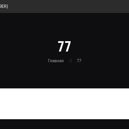
BER)
77
Главная
77