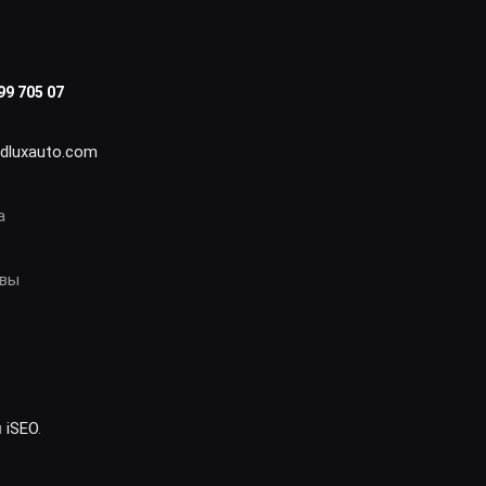
99 705 07
idluxauto.com
а
овы
и
iSEO
.