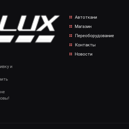
Автоткани
Магазин
Переоборудование
Контакты
Новости
ивку и
нить
 не
довы!