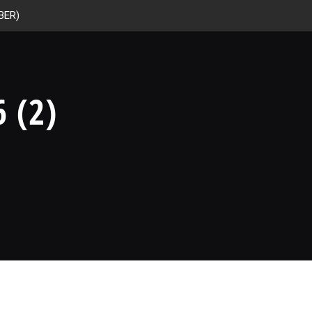
BER)
 (2)