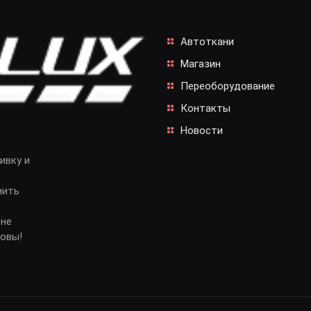
Автоткани
Магазин
Переоборудование
Контакты
Новости
ивку и
нить
 не
довы!