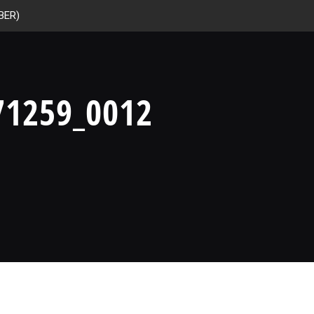
BER)
71259_0012