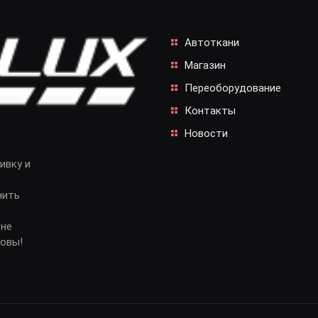
Автоткани
Магазин
Переоборудование
Контакты
Новости
ивку и
нить
 не
довы!