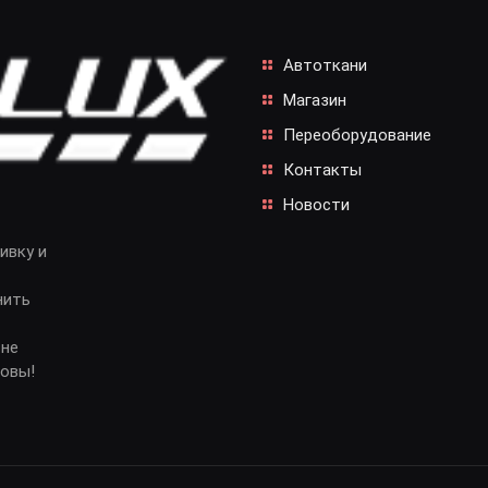
Автоткани
Магазин
Переоборудование
Контакты
Новости
ивку и
нить
 не
довы!