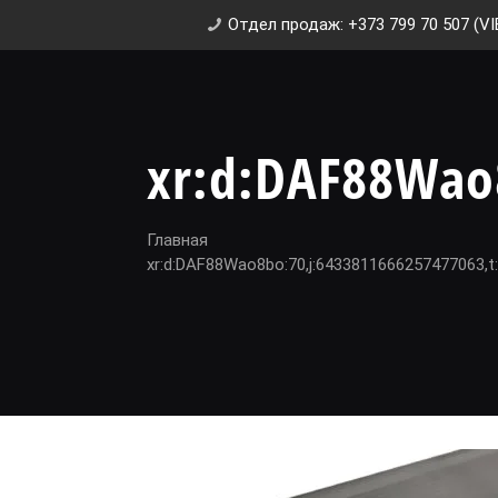
Отдел продаж: +373 799 70 507 (VI
xr:d:DAF88Wao
Главная
xr:d:DAF88Wao8bo:70,j:6433811666257477063,t