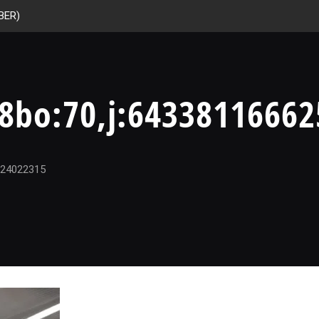
BER)
8bo:70,j:64338116662
:24022315