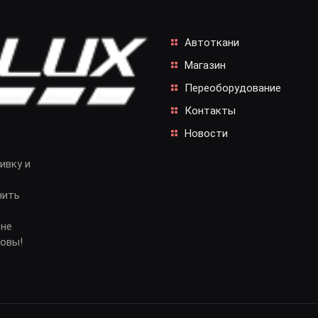
Автоткани
Магазин
Переоборудование
Контакты
Новости
ивку и
нить
 не
довы!