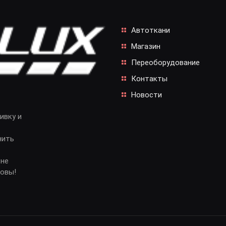
Автоткани
Магазин
Переоборудование
Контакты
Новости
ивку и
нить
 не
довы!