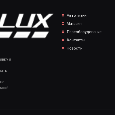
Автоткани
Магазин
Переоборудование
Контакты
Новости
ивку и
нить
 не
довы!