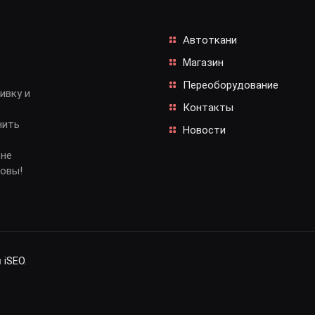
Автоткани
Магазин
Переоборудование
ивку и
Контакты
нить
Новости
 не
довы!
и
iSEO
.