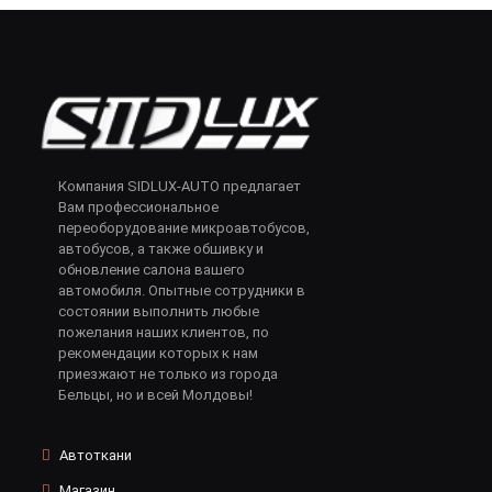
Компания SIDLUX-AUTO предлагает
Вам профессиональное
переоборудование микроавтобусов,
автобусов, а также обшивку и
обновление салона вашего
автомобиля. Опытные сотрудники в
состоянии выполнить любые
пожелания наших клиентов, по
рекомендации которых к нам
приезжают не только из города
Бельцы, но и всей Молдовы!
Автоткани
Магазин