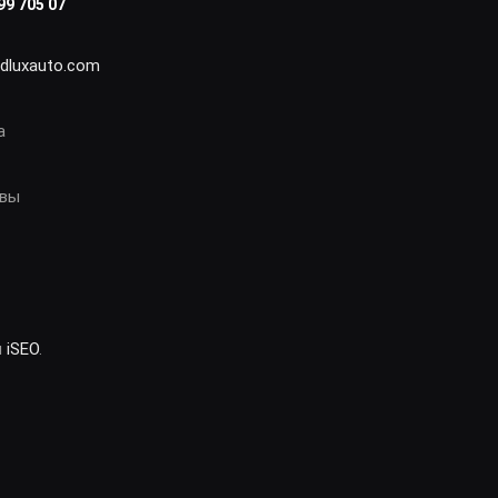
99 705 07
idluxauto.com
а
овы
и
iSEO
.