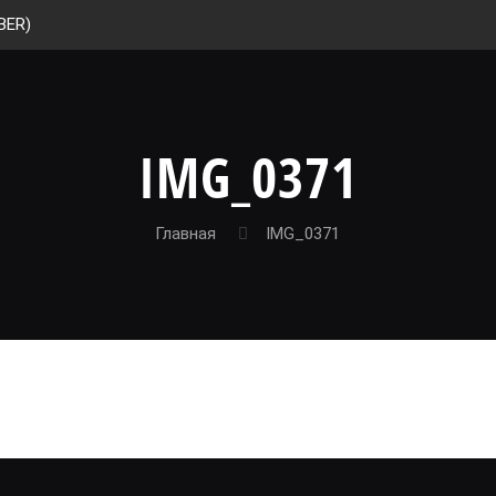
BER)
IMG_0371
Главная
IMG_0371