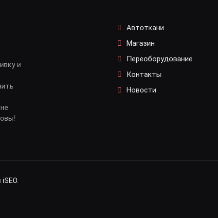
Автоткани
Магазин
Переоборудование
ивку и
Контакты
нить
Новости
 не
довы!
и
iSEO
.