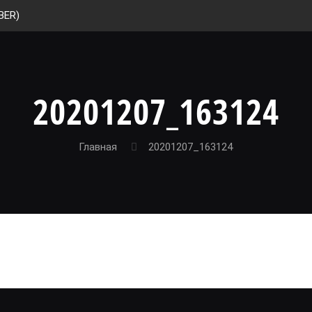
BER)
20201207_163124
Главная
20201207_163124