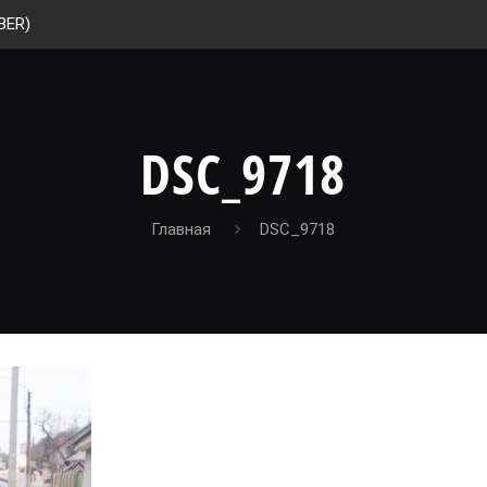
BER)
DSC_9718
Главная
DSC_9718