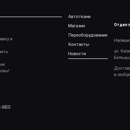
Автоткани
Отдел 
Магазин
Переоборудование
ивку и
Напиши
Контакты
ул. Кал
нить
Новости
Бельцы,
 не
Достав
довы!
в любу
и
iSEO
.