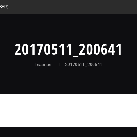
BER)
20170511_200641
Главная
20170511_200641