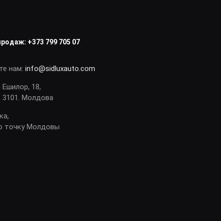
продаж:
+373 799 705 07
те нам:
info@sidluxauto.com
я Ешилор, 18,
 3101. Молдова
ка,
ю точку Молдовы