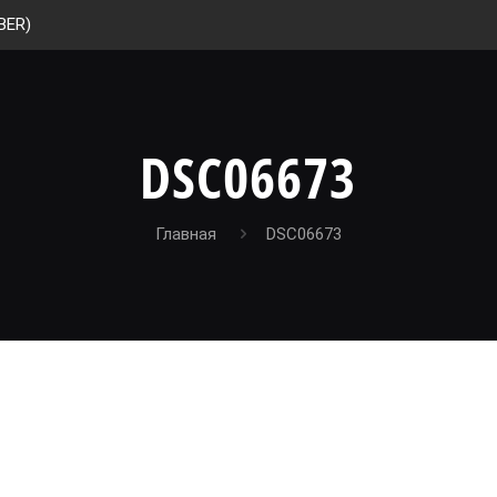
BER)
DSC06673
Главная
DSC06673