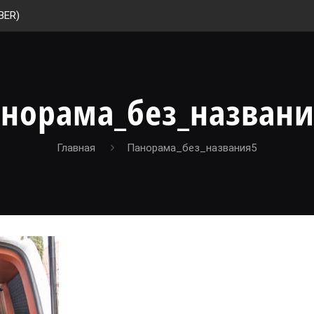
BER)
норама_без_назван
Главная
Панорама_без_названия5