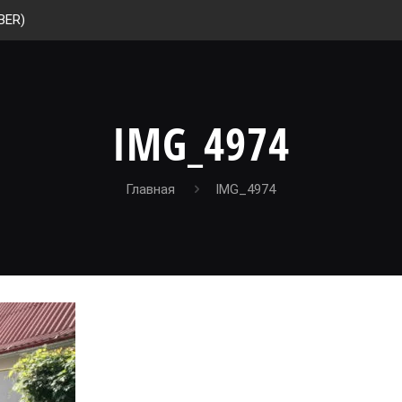
BER)
IMG_4974
Главная
IMG_4974