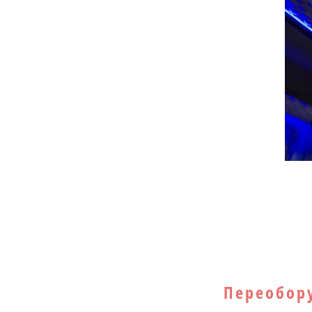
Главная
Наши р
Средняя база,
Переобору