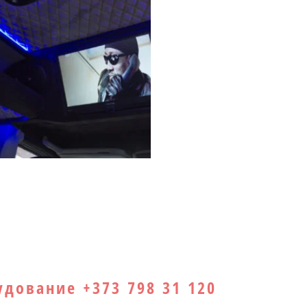
аботы
Грузо-пассажирские + спальник
 высокий + спальник (семья, бизнес) #10
дование +373 798 31 120