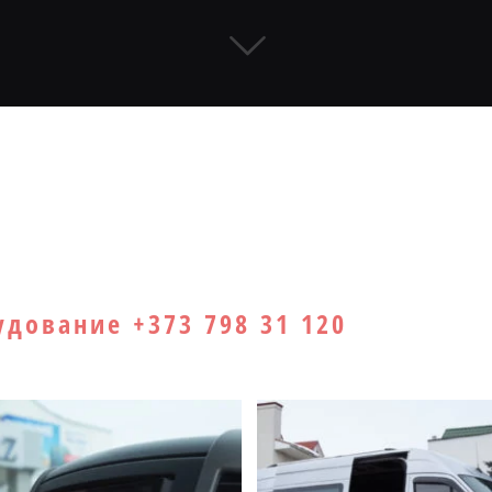
аботы
Грузо-пассажирские + спальник
 высокий + спальник (семья, бизнес) #10
дование +373 798 31 120