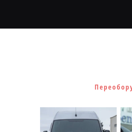
Главная
Наши р
Средняя база,
Переобору