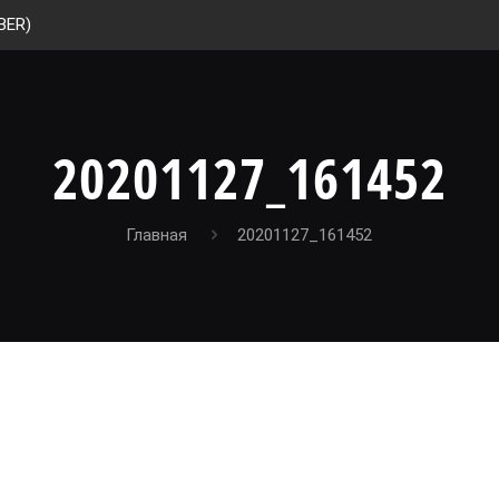
BER)
20201127_161452
Главная
20201127_161452