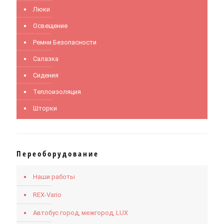
Люки
Освещение
Ремни Безопасности
Салазка
Сидения
Теплоизоляция
Шторки
Переоборудование
Наши работы
REX-Vario
Автобус город, межгород, LUX