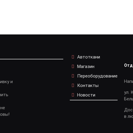
Автоткани
Отд
Магазин
Переоборудование
Нап
ивку и
Контакты
ул. 
нить
Новости
Бел
 не
Дос
довы!
в л