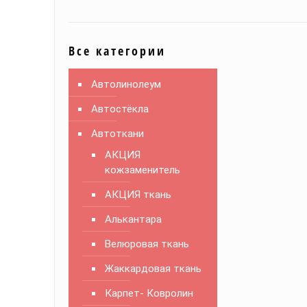
Все категории
Автолинолеум
Автостёкла
Автоткани
АКЦИЯ
кожзаменитель
АКЦИЯ ткань
Алькантара
Велюровая ткань
Жаккардовая ткань
Карпет- Ковролин