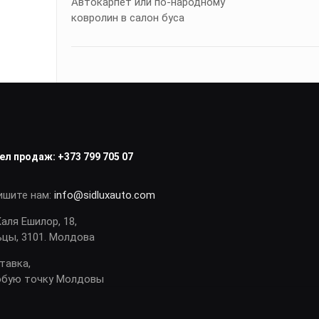
Автокарпет или по-народному
ковролин в салон буса
ел продаж:
+373 799 705 07
ишите нам:
info@sidluxauto.com
Каля Ешилор, 18,
ьцы, 3101. Молдова
тавка,
юбую точку Молдовы