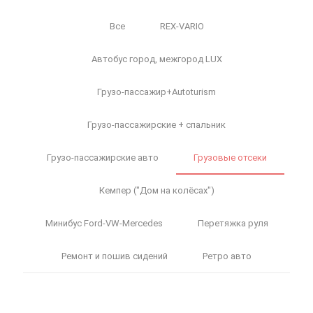
Все
REX-VARIO
Автобус город, межгород LUX
Грузо-пассажир+Autoturism
Грузо-пассажирские + спальник
Грузо-пассажирские авто
Грузовые отсеки
Кемпер ("Дом на колёсах")
Минибус Ford-VW-Mercedes
Перетяжка руля
Ремонт и пошив сидений
Ретро авто