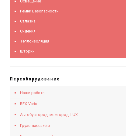
Освещение
Ремни Безопасности
Салазка
Сидения
Теплоизоляция
Шторки
Переоборудование
Наши работы
REX-Vario
Автобус город, межгород, LUX
Грузо-пассажир