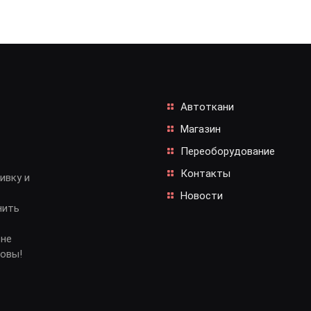
Автоткани
Магазин
Переоборудование
Контакты
ивку и
Новости
нить
 не
довы!