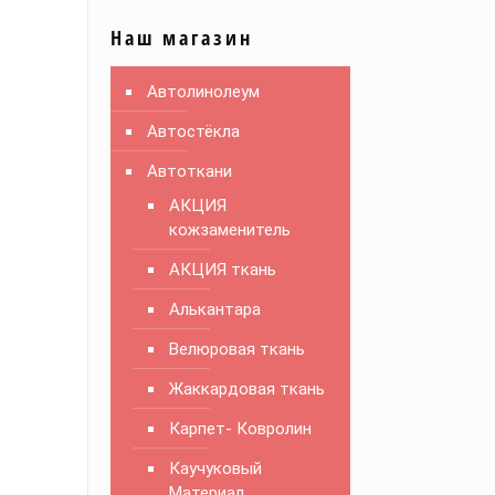
Наш магазин
Автолинолеум
Автостёкла
Автоткани
АКЦИЯ
кожзаменитель
АКЦИЯ ткань
Алькантара
Велюровая ткань
Жаккардовая ткань
Карпет- Ковролин
Каучуковый
Материал