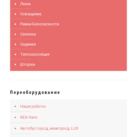
Люки
Освещение
Ремни Безопасности
Салазка
Сидения
Теплоизоляция
Шторки
Переоборудование
Наши работы
REX-Vario
Автобус город, межгород, LUX