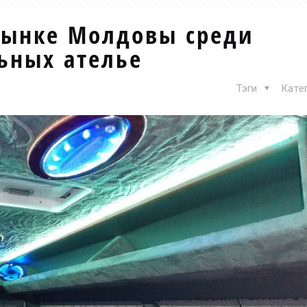
рынке Молдовы среди
ьных ателье
Тэги
Кате