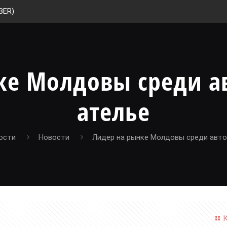
BER)
ке Молдовы среди 
ателье
ости
Новости
Лидер на рынке Молдовы среди авт