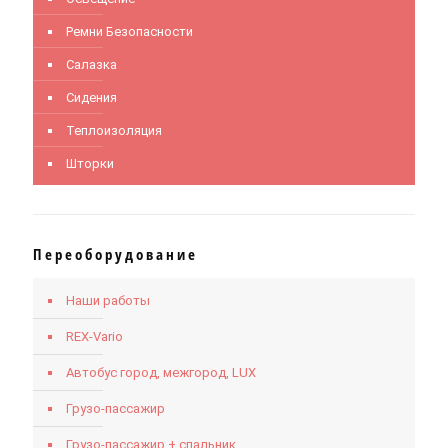
Ремни Безопасности
Салазка
Сидения
Теплоизоляция
Шторки
Переоборудование
Наши работы
REX-Vario
Автобус город, межгород, LUX
Грузо-пассажир
Грузо-пассажир + спальник