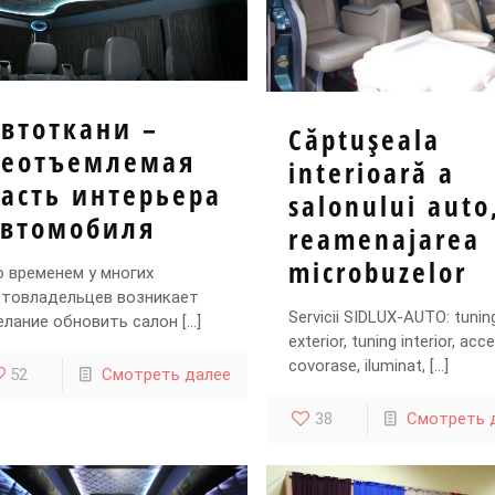
втоткани –
Căptuşeala
неотъемлемая
interioară a
асть интерьера
salonului auto
автомобиля
reamenajarea
microbuzelor
о временем у многих
втовладельцев возникает
Servicii SIDLUX-AUTO: tunin
елание обновить салон
[…]
exterior, tuning interior, acce
covorase, iluminat,
[…]
52
Смотреть далее
38
Смотреть 