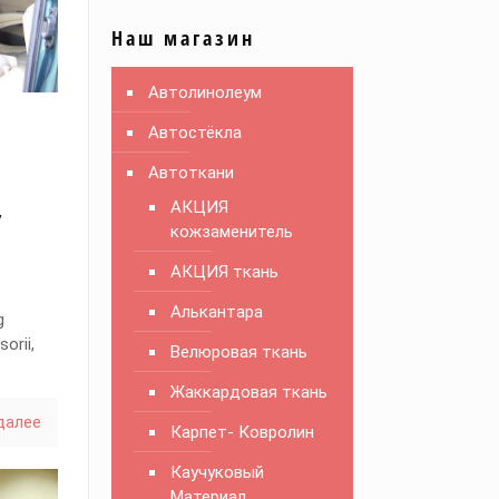
Наш магазин
Автолинолеум
Автостёкла
Автоткани
,
АКЦИЯ
кожзаменитель
АКЦИЯ ткань
Алькантара
g
sorii,
Велюровая ткань
Жаккардовая ткань
далее
Карпет- Ковролин
Каучуковый
Материал