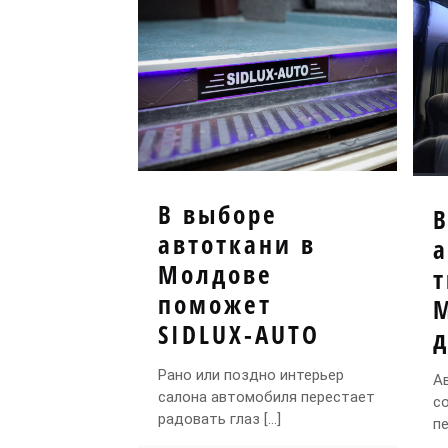
В выборе
автоткани в
Молдове
т
поможет
SIDLUX-AUTO
д
Рано или поздно интерьер
А
салона автомобиля перестает
с
радовать глаз
[…]
п