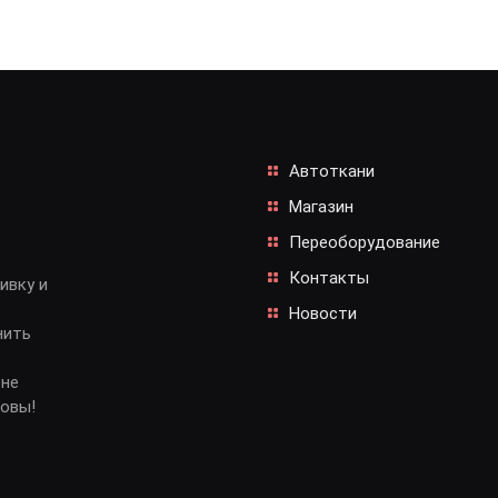
Автоткани
Магазин
Переоборудование
Контакты
ивку и
Новости
нить
 не
довы!