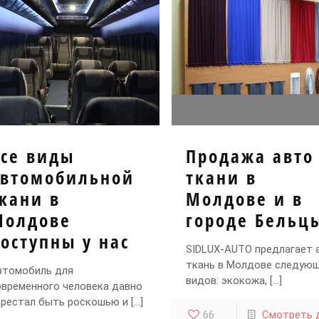
Все виды
Продажа авто
автомобильной
ткани в
кани в
Молдове и в
Молдове
городе Бельц
оступны у нас
SIDLUX-AUTO предлагает 
ткань в Молдове следую
втомобиль для
видов: экокожа,
[…]
овременного человека давно
ерестал быть роскошью и
[…]
66
Смотреть 