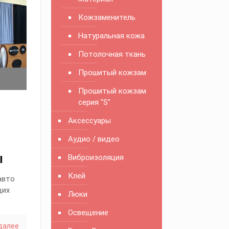
Кожзаменитель
Натуральная кожа
Потолочная ткань
Прошитый кожзам
Прошитый кожзам
серия "S"
Аксессуары
Аудио / видео
ы
Виброизоляция
Клей
авто
щих
Люки
Освещение
далее