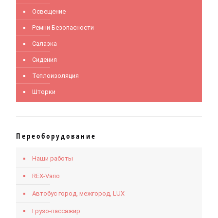
Освещение
Ремни Безопасности
Салазка
Сидения
Теплоизоляция
Шторки
Переоборудование
Наши работы
REX-Vario
Автобус город, межгород, LUX
Грузо-пассажир