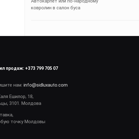
Автокарпет или по-народному
ковролин в салон буса
ел продаж:
+373 799 705 07
ишите нам:
info@sidluxauto.com
Каля Ешилор, 18,
ьцы, 3101. Молдова
тавка,
юбую точку Молдовы