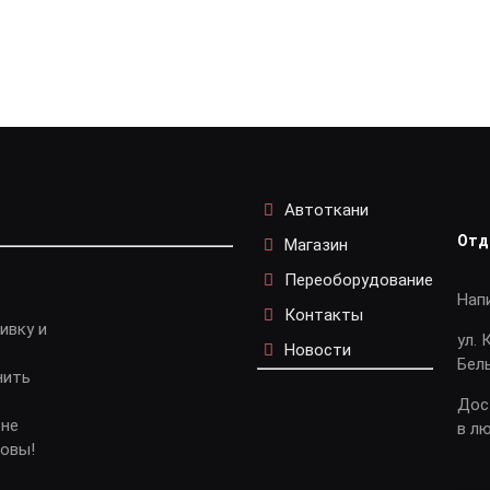
Автоткани
Отд
Магазин
Переоборудование
Нап
Контакты
ивку и
ул. 
Новости
Бел
нить
Дос
 не
в л
довы!