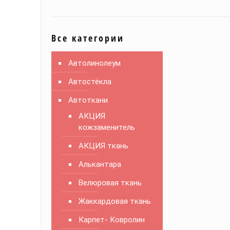
Все категории
Автолинолеум
Автостёкла
Автоткани
АКЦИЯ
кожзаменитель
АКЦИЯ ткань
Алькантара
Велюровая ткань
Жаккардовая ткань
Карпет- Ковролин