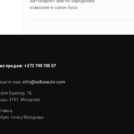
Автокарпет или по-народному
ковролин в салон буса
ел продаж:
+373 799 705 07
ишите нам:
info@sidluxauto.com
Каля Ешилор, 18,
ьцы, 3101. Молдова
тавка,
юбую точку Молдовы