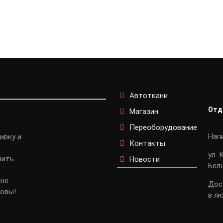
Автоткани
Отд
Магазин
Переоборудование
Нап
ивку и
Контакты
ул. 
нить
Новости
Бел
 не
Дос
довы!
в л