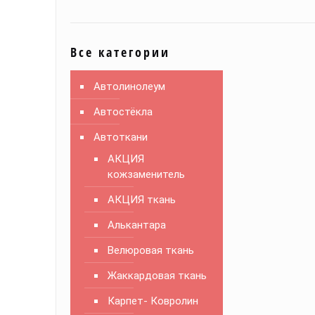
Все категории
Автолинолеум
Автостёкла
Автоткани
АКЦИЯ
кожзаменитель
АКЦИЯ ткань
Алькантара
Велюровая ткань
Жаккардовая ткань
Карпет- Ковролин