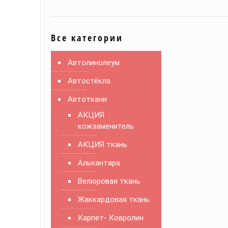
Все категории
Автолинолеум
Автостёкла
Автоткани
АКЦИЯ
кожзаменитель
АКЦИЯ ткань
Алькантара
Велюровая ткань
Жаккардовая ткань
Карпет- Ковролин