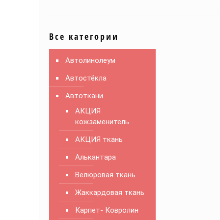
Все категории
Автолинолеум
Автостёкла
Автоткани
АКЦИЯ
кожзаменитель
АКЦИЯ ткань
Алькантара
Велюровая ткань
Жаккардовая ткань
Карпет- Ковролин