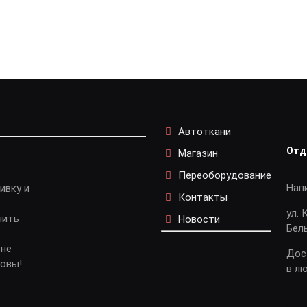
Автоткани
Отд
Магазин
Переоборудование
Нап
ивку и
Контакты
ул. 
нить
Новости
Бел
 не
Дос
довы!
в л