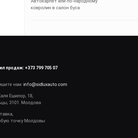
Автокарпет или по-народному
ковролин в салон буса
ел продаж:
+373 799 705 07
ишите нам:
info@sidluxauto.com
Каля Ешилор, 18,
ьцы, 3101. Молдова
тавка,
юбую точку Молдовы