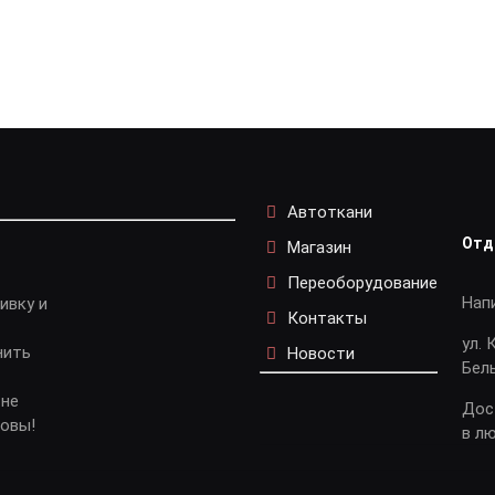
Автоткани
Отд
Магазин
Переоборудование
Нап
ивку и
Контакты
ул. 
нить
Новости
Бел
 не
Дос
довы!
в л