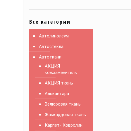
Все категории
Автолинолеум
Автостёкла
Автоткани
АКЦИЯ
кожзаменитель
АКЦИЯ ткань
Алькантара
Велюровая ткань
Жаккардовая ткань
Карпет- Ковролин