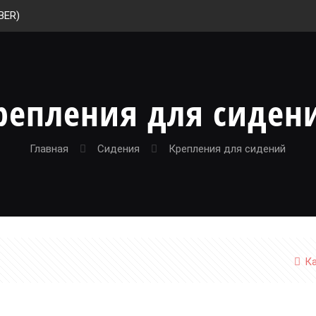
BER)
репления для сиден
Главная
Сидения
Крепления для сидений
К