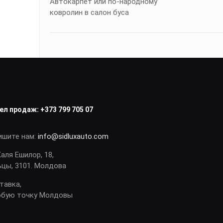
Автокарпет или по-народному
ковролин в салон буса
ел продаж:
+373 799 705 07
ишите нам:
info@sidluxauto.com
Каля Ешилор, 18,
ьцы, 3101. Молдова
тавка,
юбую точку Молдовы