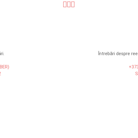
ri.
Întrebări despre re
IBER)
+373
2
S