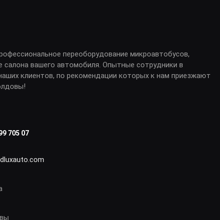
профессиональное переоборудование микроавтобусов,
е салона вашего автомобиля. Опытные сотрудники в
аших клиентов, по рекомендации которых к нам приезжают
олдовы!
99 705 07
idluxauto.com
а
овы