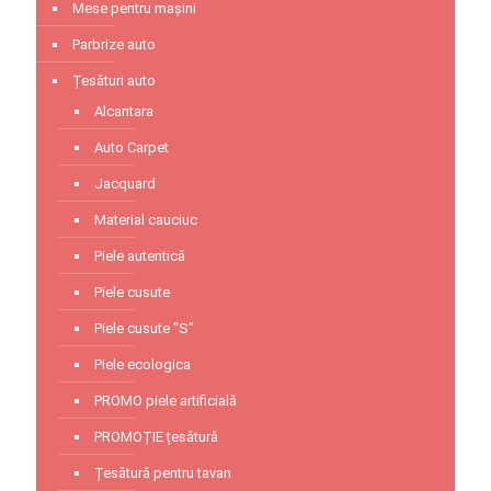
Mese pentru mașini
Parbrize auto
Țesături auto
Alcantara
Auto Carpet
Jacquard
Material cauciuc
Piele autentică
Piele cusute
Piele cusute "S"
Piele ecologica
PROMO piele artificială
PROMOȚIE țesătură
Țesătură pentru tavan