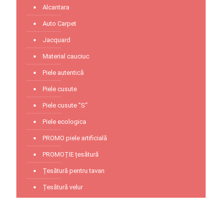
Alcantara
Auto Carpet
Jacquard
Material cauciuc
Piele autentică
Piele cusute
Piele cusute "S"
Piele ecologica
PROMO piele artificială
PROMOȚIE țesătură
Țesătură pentru tavan
Țesătură velur