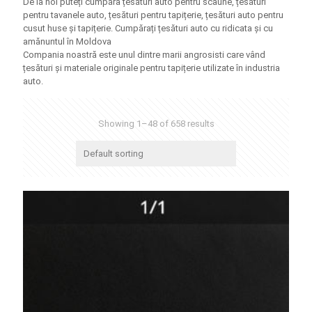
De la noi puteți cumpăra țesături auto pentru scaune, țesături
pentru tavanele auto, țesături pentru tapițerie, țesături auto pentru
cusut huse și tapițerie. Cumpărați țesături auto cu ridicata și cu
amănuntul în Moldova
Compania noastră este unul dintre marii angrosisti care vând
țesături și materiale originale pentru tapițerie utilizate în industria
auto.
Showing 1–48 of 658 results