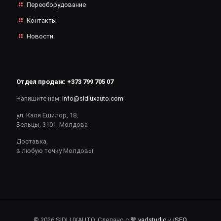
Переоборудование
Контакты
Новости
Отдел продаж:
+373 799 705 07
Напишите нам:
info@sidluxauto.com
ул. Каля Ешилор, 18,
Бельцы, 3101. Молдова
Доставка,
в любую точку Молдовы
© 2026 SIDLUXAUTO. Сделано с 🧡
vadstudio
и
iSEO
.