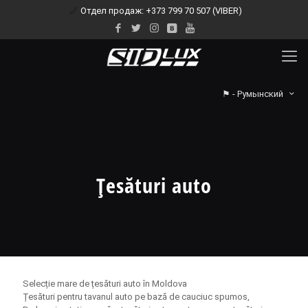
Отдел продаж: +373 799 70 507 (VIBER)
⚑ - Румынский
Țesături auto
Selecție mare de țesături auto în Moldova
Țesături pentru tavanul auto pe bază de cauciuc spumos,