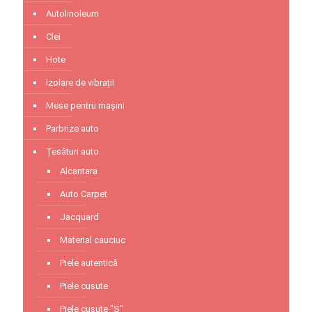
Autolinoleum
Clei
Hote
Izolare de vibrații
Mese pentru mașini
Parbrize auto
Țesături auto
Alcantara
Auto Carpet
Jacquard
Material cauciuc
Piele autentică
Piele cusute
Piele cusute "S"