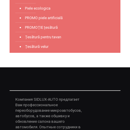
Piele ecologica
PROMO piele artificială
PROMOȚIE țesătură
Țesătură pentru tavan
Țesătură velur
Компания SIDLUX-AUTO предлагает
Вам профессиональное
переоборудование микроавтобусов,
автобусов, а также обшивку и
обновление салона вашего
автомобиля. Опытные сотрудники в